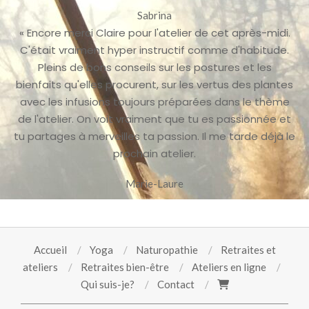
Sabrina
« Encore merci Claire pour l'atelier de cet après-midi.
C'était vraiment hyper instructif comme d'habitude.
Pleins de bons conseils sur les postures et les
bienfaits qu'elles procurent, sur les vertus des plantes
avec les infusions toujours préparées dans le thème
de l'atelier. On voit vraiment que tu es passionnée et
tu partages à merveilles ta passion. Il me tarde déjà le
prochain atelier.
Marie-Laure
Accueil
Yoga
Naturopathie
Retraites et
ateliers
Retraites bien-être
Ateliers en ligne
Qui suis-je?
Contact