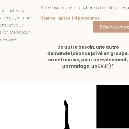
Me consulter. Sera fonction du lieu, de la fré
 en sorte que
es s’engagent dans
Séance limitée à 4 personnes
t engagées. Je
Réservez votre
 l’on prend pour
 d’espace.
Un autre besoin, une autre
demande (séance privé en groupe,
en entreprise, pour un évènement,
un mariage, un EVJF)?