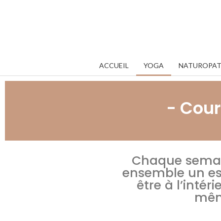
Pacha
ACCUEIL
YOGA
NATUROPAT
- Cour
Chaque semai
ensemble un es
être à l’intér
mêm