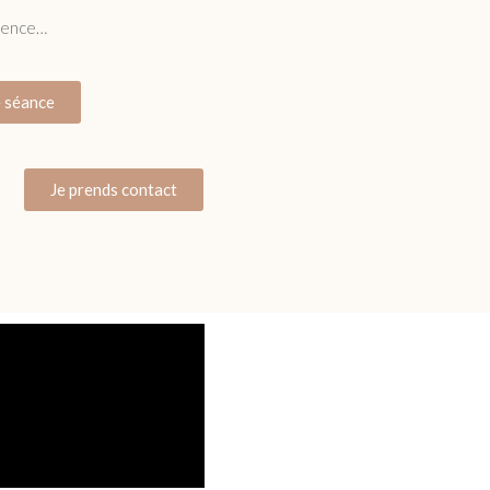
quence…
 séance
Je prends contact