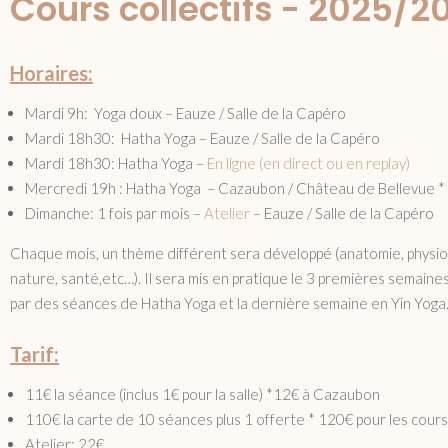
Cours collectifs - 2025/2
Horaires:
Mardi 9h: Yoga doux – Eauze / Salle de la Capéro
Mardi 18h30: Hatha Yoga – Eauze / Salle de la Capéro
Mardi 18h30: Hatha Yoga –
En ligne (en direct ou en replay)
Mercredi 19h : Hatha Yoga – Cazaubon / Château de Bellevue *
Dimanche: 1 fois par mois –
Atelier
– Eauze / Salle de la Capéro
Chaque mois, un thème différent sera développé (anatomie, physiol
nature, santé,etc…). Il sera mis en pratique le 3 premières semain
par des séances de Hatha Yoga et la dernière semaine en Yin Yoga
Tarif:
11€ la séance (inclus 1€ pour la salle) *12€ à Cazaubon
110€ la carte de 10 séances plus 1 offerte * 120€ pour les cou
Atelier: 22€