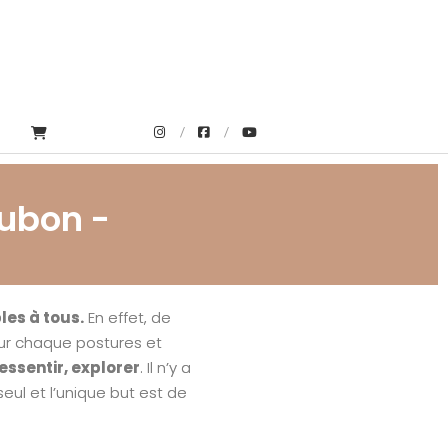
T
aubon -
les à tous.
En effet, de
ur chaque postures et
essentir, explorer
. Il n’y a
eul et l’unique but est de