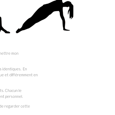
smettre mon
es identiques.
En
que et différemment en
ts. Chacun le
ent personnel.
 de regarder cette