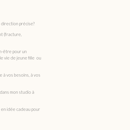
 direction précise?
t (fracture,
en-être pour un
 vie de jeune fille ou
 à vos besoins, à vos
 dans mon studio à
ou en idée cadeau pour