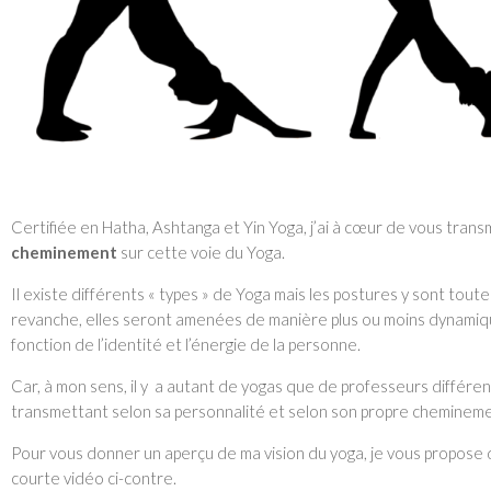
Certifiée en Hatha, Ashtanga et Yin Yoga, j’ai à cœur de vous tran
cheminement
sur cette voie du Yoga.
Il existe différents « types » de Yoga mais les postures y sont tout
revanche, elles seront amenées de manière plus ou moins dynami
fonction de l’identité et l’énergie de la personne.
Car, à mon sens, il y a autant de yogas que de professeurs différen
transmettant selon sa personnalité et selon son propre cheminem
Pour vous donner un aperçu de ma vision du yoga, je vous propose
courte vidéo ci-contre.