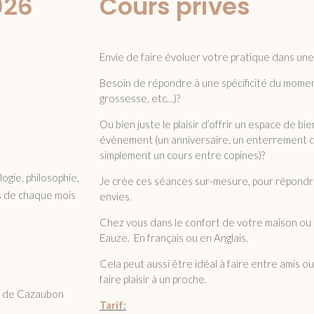
026
Cours privés
Envie de faire évoluer votre pratique dans une
Besoin de répondre à une spécificité du momen
grossesse, etc…)?
Ou bien juste le plaisir d’offrir un espace de bi
évènement (un anniversaire, un enterrement de
simplement un cours entre copines)?
ogie, philosophie,
Je crée ces séances sur-mesure, pour répondre
es de chaque mois
envies.
.
Chez vous dans le confort de votre maison ou
Eauze. En français ou en Anglais.
Cela peut aussi être idéal à faire entre amis 
faire plaisir à un proche.
rs de Cazaubon
Tarif: