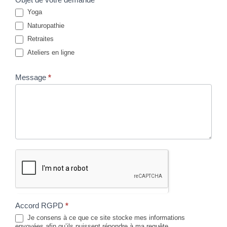
e
Yoga
r
Naturopathie
Retraites
Ateliers en ligne
Message
*
Accord RGPD
*
Je consens à ce que ce site stocke mes informations
envoyées afin qu’ils puissent répondre à ma requête.