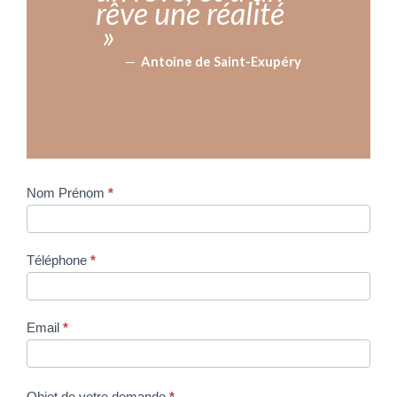
rêve une réalité
»
Antoine de Saint-Exupéry
Nom Prénom
*
M
e
c
Téléphone
*
o
n
t
Email
*
a
c
t
Objet de votre demande
*